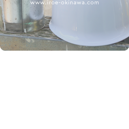
社名
株式会社彩笑
事業内容
外壁・屋根塗装業
代表者
高良 翔
所在地
〒904-2312 沖縄県うるま市勝連平安名2925-1島袋店舗103
TEL
080-9108-0804
※営業電話お断りします。