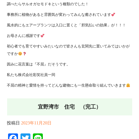
調べたらサルオガセモドキという種類のでした！
事務所に植物があると雰囲気が変わってみんな癒されています
風水的にもエアープランツは入口に置くと「邪気払いの効果」が！！！
お母さんに感謝です
初心者でも育てやすいみたいなので皆さんも玄関先に置いてみてはいかが
ですか
因みに花言葉は『不屈』だそうです。
私たち株式会社彩笑社員一同
不屈の精神と愛情を持ってどんな建物にも一生懸命取り組んでいきます
宜野湾市 住宅 （完工）
投稿日
2023年11月20日
Facebook
Twitter
Line