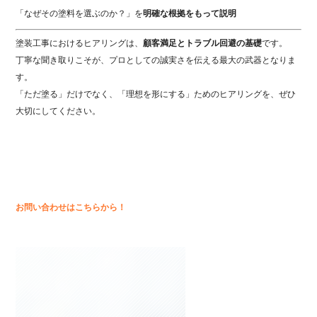
「
なぜ
その
塗料
を
選ぶ
の
か？」
を
明確
な
根拠
をもって
説明
塗装
工事
における
ヒアリング
は、
顧客
満足
と
トラブル
回避
の
基礎
です。
丁寧
な
聞
き
取り
こそ
が、
プロ
として
の
誠実
さ
を
伝える
最大
の
武器
となり
ま
す。
「
ただ
塗る」
だけ
で
なく、「
理想
を
形
に
する」
ため
の
ヒアリング
を、
ぜひ
大切
にし
て
くだ
さい。
お問い合わせはこちらから！