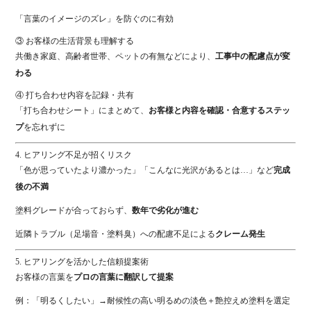
「
言葉
の
イメージ
の
ズレ」
を
防ぐ
の
に
有効
③
お客様
の
生活
背景
も
理解
する
共働き
家庭、
高齢
者
世帯、
ペット
の
有無
など
により、
工事
中
の
配慮
点
が
変
わる
④
打ち合わせ
内容
を
記録・
共有
「
打ち合わせ
シート」
に
まとめ
て、
お客様
と
内容
を
確認・
合意
する
ステッ
プ
を
忘れ
ず
に
4.
ヒアリング
不足
が
招く
リスク
「
色
が
思
って
い
たより
濃
か
っ
た」「
こんなに
光沢
が
ある
と
は…」
など
完成
後
の
不満
塗料
グレード
が
合
って
おら
ず、
数
年
で
劣化
が
進む
近隣
トラブル（
足場
音・
塗料
臭）
へ
の
配慮
不足
による
クレーム
発生
5.
ヒアリング
を
活
か
した
信頼
提案
術
お客様
の
言葉
を
プロ
の
言葉
に
翻訳
し
て
提案
例：「
明
る
く
した
い」→
耐
候
性
の
高い
明
る
め
の
淡色＋
艶
控えめ
塗料
を
選定