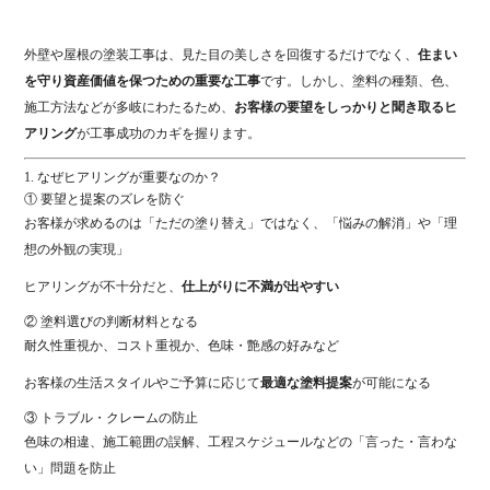
外壁
や
屋根
の
塗装
工事
は、
見た目
の
美
し
さ
を
回復
する
だけ
で
なく、
住まい
を
守り
資産
価値
を
保つ
ため
の
重要
な
工事
です。
しかし、
塗料
の
種類、
色、
施工
方法
など
が
多岐
にわたる
ため、
お客様
の
要望
を
しっかり
と
聞き取る
ヒ
アリング
が
工事
成功
の
カギ
を
握り
ます。
1.
なぜ
ヒアリング
が
重要
な
の
か？
①
要望
と
提案
の
ズレ
を
防ぐ
お客様
が
求める
の
は「
ただ
の
塗り
替え」
では
なく、「
悩み
の
解消」
や「
理
想
の
外観
の
実現」
ヒアリング
が
不十分
だ
と、
仕上がり
に
不満
が
出
やすい
②
塗料
選び
の
判断
材料
と
なる
耐久性
重視
か、
コスト
重視
か、
色
味・
艶
感
の
好み
など
お客様
の
生活
スタイル
や
ご
予算
に
応
じ
て
最適
な
塗料
提案
が
可能
に
なる
③
トラブル・
クレーム
の
防止
色
味
の
相違、
施工
範囲
の
誤解、
工程
スケジュール
など
の「
言
っ
た・
言
わ
な
い」
問題
を
防止