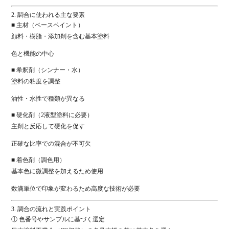
2.
調合
に
使
われる
主
な
要素
■
主
材（
ベース
ペイント）
顔料・
樹脂・
添加
剤
を
含む
基本
塗料
色
と
機能
の
中心
■
希釈
剤（
シンナー・
水）
塗料
の
粘
度
を
調整
油性・
水性
で
種類
が
異なる
■
硬化
剤（
2
液
型
塗料
に
必要）
主剤
と
反応
し
て
硬化
を
促す
正確
な
比率
で
の
混合
が
不可欠
■
着色
剤（
調
色
用）
基本
色
に
微
調整
を
加える
ため
使用
数
滴
単位
で
印象
が
変わる
ため
高度
な
技術
が
必要
3.
調合
の
流れ
と
実践
ポイント
①
色
番号
や
サンプル
に
基づく
選定