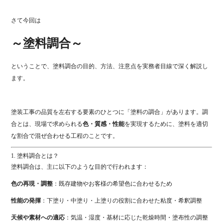
さて今回は
～
塗料
調合
～
ということで、
塗料
調合
の
目的、
方法、
注意
点
を
実務
者
目線
で
深
く
解説
し
ます。
塗装
工事
の
品質
を
左右
する
要素
の
ひとつ
に「
塗料
の
調合」
が
あり
ます。
調
合
と
は、
現場
で
求め
られる
色・
質感・
性能
を
実現
する
ため
に、
塗料
を
適切
な
割合
で
混ぜ合わせる
工程
の
こと
です。
1.
塗料
調合
と
は？
塗料
調合
は、
主に
以下
の
よう
な
目的
で
行
われ
ます：
色
の
再現・
調整
：
既存
建物
や
お客様
の
希望
色
に
合わせる
ため
性能
の
発揮
：
下塗り・
中
塗り・
上塗り
の
役割
に
合わせ
た
粘
度・
希釈
調整
天候
や
素材
へ
の
適応
：
気温・
湿度・
基
材
に
応
じ
た
乾燥
時間・
塗布
性
の
調整