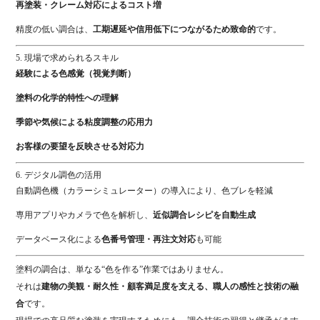
再
塗装・
クレーム
対応
による
コスト
増
精度
の
低い
調合
は、
工期
遅延
や
信用
低下
に
つながる
ため
致命
的
です。
5.
現場
で
求め
られる
スキル
経験
による
色
感覚（
視覚
判断）
塗料
の
化学
的
特性
へ
の
理解
季節
や
気候
による
粘
度
調整
の
応用
力
お客様
の
要望
を
反映
させる
対応
力
6.
デジタル
調
色
の
活用
自動
調
色
機（
カラー
シミュレーター）
の
導入
により、
色
ブ
レ
を
軽減
専用
アプリ
や
カメラ
で
色
を
解析
し、
近似
調合
レシピ
を
自動
生成
データベース
化
による
色
番号
管理・
再
注文
対応
も
可能
塗料
の
調合
は、
単なる“
色
を
作る”
作業
では
ありま
せん。
それ
は
建物
の
美観・
耐久性・
顧客
満足
度
を
支える、
職人
の
感性
と
技術
の
融
合
です。