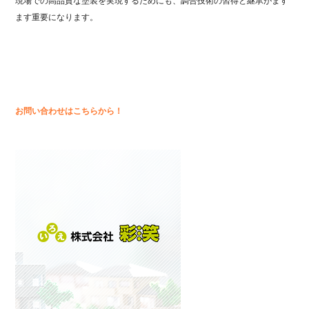
現場
で
の
高
品質
な
塗装
を
実現
する
ため
に
も、
調合
技術
の
習得
と
継承
が
ます
ます
重要
に
なり
ます。
お問い合わせはこちらから！