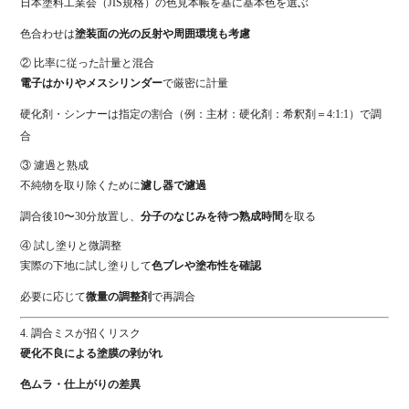
日本
塗料
工業
会（
JIS
規格）
の
色
見本
帳
を
基
に
基本
色
を
選ぶ
色
合わせ
は
塗装
面
の
光
の
反射
や
周囲
環境
も
考慮
②
比率
に
従
っ
た
計量
と
混合
電子
は
か
りや
メスシリンダー
で
厳密
に
計量
硬化
剤・
シンナー
は
指定
の
割合（
例：
主
材：
硬化
剤：
希釈
剤＝
4:
1:
1）
で
調
合
③
濾過
と
熟成
不純物
を
取り除く
ため
に
濾
し
器
で
濾過
調合
後
10〜
30
分
放置
し、
分子
の
なじみ
を
待つ
熟成
時間
を
取る
④
試し
塗り
と
微
調整
実際
の
下地
に
試し
塗り
し
て
色
ブ
レ
や
塗布
性
を
確認
必要
に
応
じ
て
微量
の
調整
剤
で
再
調合
4.
調合
ミス
が
招く
リスク
硬化
不良
による
塗
膜
の
剥
がれ
色
ムラ・
仕上がり
の
差異