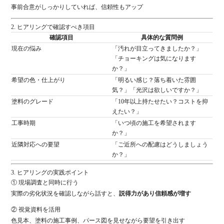
事前
合意
が
しっかり
し
てい
れ
ば、
信頼
性
も
アップ
2.
ヒアリング
で
確認
すべ
き
項目
確認
項目
具体
的
な
質問
例
現在
の
悩み
「
汚れ
が
目
立
って
き
ま
した
か？」
「
チョー
キング
は
気
に
なり
ます
か？」
希望
の
色・
仕上がり
「
明るい
感じ？
落ち
着い
た
雰囲
気？」「
光沢
は
欲しい
です
か？」
塗料
の
グレード
「
10
年
以上
持
た
せ
たい？
コスト
を
抑
え
たい？」
工事
時期
「
いつ
頃
の
施工
を
希望
さ
れ
ます
か？」
近隣
対応
へ
の
要望
「
ご
近所
へ
の
配慮
は
どう
しま
しょう
か？」
3.
ヒアリング
の
実践
ポイント
①
現場
調査
と同時に
行う
実際
の
劣化
状況
を
確認
し
ながら
話す
と、
説得
力
が
あり
信頼
感
が
増す
②
視覚
資料
を
活用
色
見本、
塗料
の
施工
事例、
パース
図
を
見
せ
ながら
要望
を
引き出す