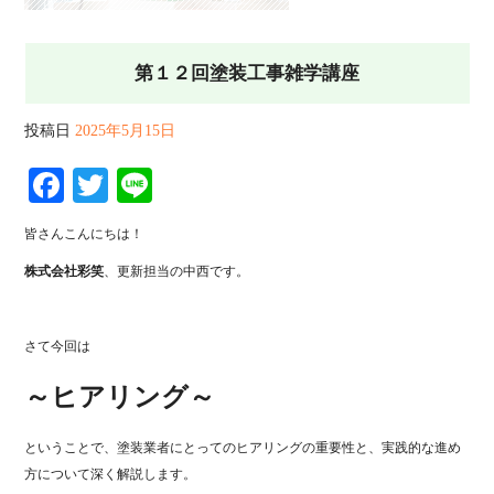
第１２回塗装工事雑学講座
投稿日
2025年5月15日
Facebook
Twitter
Line
皆さんこんにちは！
株式会社彩笑
、更新担当の中西です。
さて今回は
～ヒアリング～
ということで、
塗装
業者
にとって
の
ヒアリング
の
重要性
と、
実践
的
な
進め
方
について
深
く
解説
し
ます。