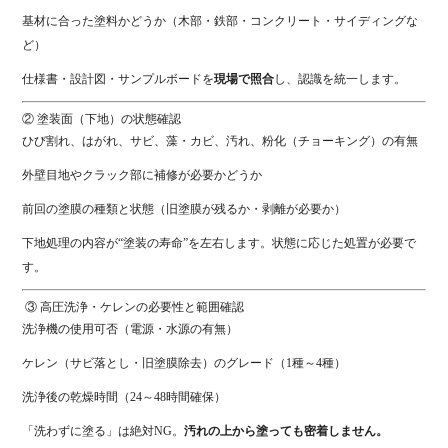
基材に合った塗料かどうか（木部・鉄部・コンクリート・サイディングな
ど）
仕様書・設計図・サンプルボードを
現場で照合
し、認識を統一します。
② 塗装面（下地）の状態確認
ひび割れ、はがれ、サビ、藻・カビ、汚れ、粉化（チョーキング）の有無
外壁目地やクラック部に補修が必要かどうか
前回の塗膜の種類と状態（旧塗膜が残るか・剥離が必要か）
下地処理の内容が“塗装の寿命”を左右します。状態に応じた処置が必要で
す。
③ 高圧洗浄・ケレンの必要性と範囲確認
洗浄機の使用可否（電源・水源の有無）
ケレン（サビ落とし・旧塗膜除去）のグレード（1種～4種）
洗浄後の乾燥時間（24～48時間確保）
「洗わずに塗る」は絶対NG。
汚れの上から塗っても密着しません。