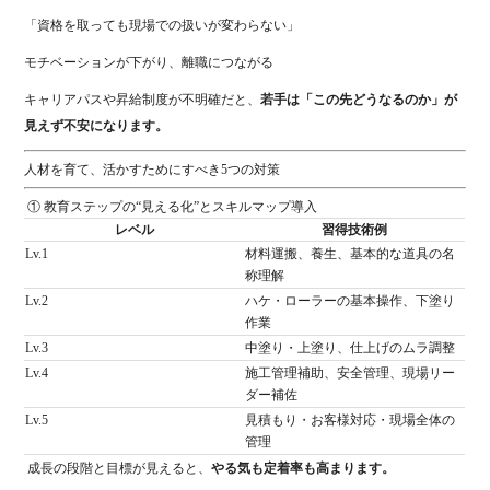
「資格を取っても現場での扱いが変わらない」
モチベーションが下がり、離職につながる
キャリアパスや昇給制度が不明確だと、
若手は「この先どうなるのか」が
見えず不安になります。
人材を育て、活かすためにすべき5つの対策
① 教育ステップの“見える化”とスキルマップ導入
レベル
習得技術例
Lv.1
材料運搬、養生、基本的な道具の名
称理解
Lv.2
ハケ・ローラーの基本操作、下塗り
作業
Lv.3
中塗り・上塗り、仕上げのムラ調整
Lv.4
施工管理補助、安全管理、現場リー
ダー補佐
Lv.5
見積もり・お客様対応・現場全体の
管理
成長の段階と目標が見えると、
やる気も定着率も高まります。