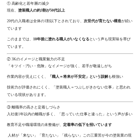
① 高齢化と若年層の減少
現在、
塗装職人の約3割が50代以上
20代の入職者は全体の1割以下とされており、
次世代が育たない構造
が続い
ています
このままでは、
10年後に塗れる職人がいなくなる
という声も現実味を帯び
ています。
② 3Kのイメージと職業魅力の不足
「キツイ・汚い・危険」なイメージが強く、若手が敬遠しがち
作業内容が見えにくく、
「職人＝将来が不安定」という誤解
も根強い
技術力が評価されにくく、「塗装職人＝つぶしがきかない仕事」と思われ
ている現状があります。
③ 離職率の高さと定着しづらさ
入社後1年以内の離職が多く、「思っていた仕事と違った」という声が多い
教育不足や職場環境の未整備が、
定着率の低下を招いています
人材が「来ない」「育たない」「残らない」この三重苦が今の塗装業の現