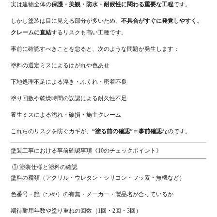
実は建物全体の
保護・美観・防水・耐候性に関わる重要な工程
です。
しかし塗装は目に見える部分が多いため、
不具合がすぐに発覚しやすく、
クレームに直結
するリスクも高い工種です。
事前に確認すべきことを怠ると、次のような問題が発生します：
塗料の選定ミスによるはがれや色あせ
下地処理不足による浮き・ふくれ・密着不良
塗り回数や乾燥時間の誤認による耐久性不足
養生ミスによる汚れ・破損・施主クレーム
これらのリスクを防ぐカギが、
“塗る前の確認”＝事前確認
なのです。
塗装工事における事前確認事項《10のチェックポイント》
① 塗装仕様と塗料の確認
塗料の種類（アクリル・ウレタン・シリコン・フッ素・無機など）
色番号・艶（つや）の有無・メーカー・製品名が合っているか
期待耐用年数や塗り重ねの回数（1回・2回・3回）