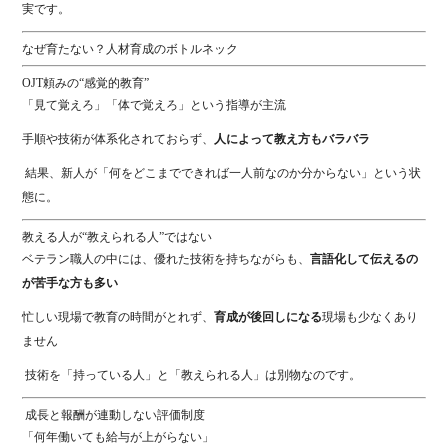
実です。
なぜ育たない？人材育成のボトルネック
OJT頼みの“感覚的教育”
「見て覚えろ」「体で覚えろ」という指導が主流
手順や技術が体系化されておらず、
人によって教え方もバラバラ
結果、新人が「何をどこまでできれば一人前なのか分からない」という状
態に。
教える人が“教えられる人”ではない
ベテラン職人の中には、優れた技術を持ちながらも、
言語化して伝えるの
が苦手な方も多い
忙しい現場で教育の時間がとれず、
育成が後回しになる
現場も少なくあり
ません
技術を「持っている人」と「教えられる人」は別物なのです。
成長と報酬が連動しない評価制度
「何年働いても給与が上がらない」