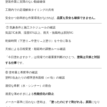
塗装作業に支障のない動線確保
工期内での足場解体タイミングの共有
安全かつ効率的な作業環境がなければ、
品質も安全も確保できません。
⑦ 気象条件と施工スケジュールの確認
気温5℃未満、湿度85%以上、雨天・強風時は原則NG
乾燥時間（下塗り→中塗り→上塗り）を十分に取る
天候による日程変更・順延時の調整ルール確認
「今日塗れますか？」は現場での最重要判断のひとつ。
塗装は天候と対話
する仕事
です。
⑧ 塗布量と希釈率の確認
塗料1缶あたりの標準塗布面積（㎡/缶）の確認
適切な希釈（水・シンナー）の割合
過度な薄めすぎによる
性能劣化の防止
メーカー基準に沿わない塗布は、
「塗ったのにすぐ剥がれる」原因
になり