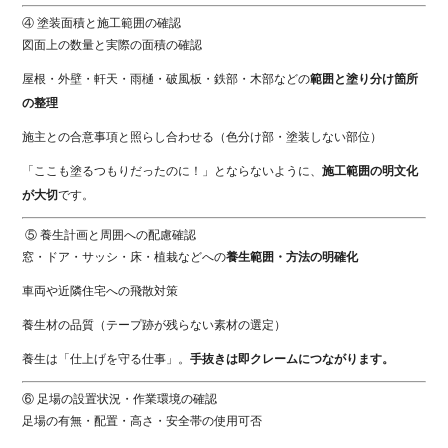
④ 塗装面積と施工範囲の確認
図面上の数量と実際の面積の確認
屋根・外壁・軒天・雨樋・破風板・鉄部・木部などの
範囲と塗り分け箇所
の整理
施主との合意事項と照らし合わせる（色分け部・塗装しない部位）
「ここも塗るつもりだったのに！」とならないように、
施工範囲の明文化
が大切
です。
⑤ 養生計画と周囲への配慮確認
窓・ドア・サッシ・床・植栽などへの
養生範囲・方法の明確化
車両や近隣住宅への飛散対策
養生材の品質（テープ跡が残らない素材の選定）
養生は「仕上げを守る仕事」。
手抜きは即クレームにつながります。
⑥ 足場の設置状況・作業環境の確認
足場の有無・配置・高さ・安全帯の使用可否