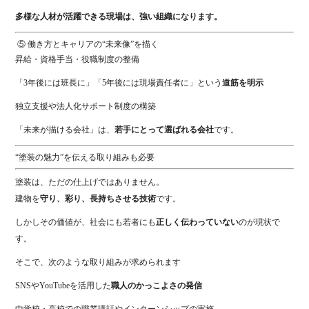
多様な人材が活躍できる現場は、強い組織になります。
⑤ 働き方とキャリアの“未来像”を描く
昇給・資格手当・役職制度の整備
「3年後には班長に」「5年後には現場責任者に」という
道筋を明示
独立支援や法人化サポート制度の構築
「未来が描ける会社」は、
若手にとって選ばれる会社
です。
“塗装の魅力”を伝える取り組みも必要
塗装は、ただの仕上げではありません。
建物を
守り、彩り、長持ちさせる技術
です。
しかしその価値が、社会にも若者にも
正しく伝わっていない
のが現状で
す。
そこで、次のような取り組みが求められます
SNSやYouTubeを活用した
職人のかっこよさの発信