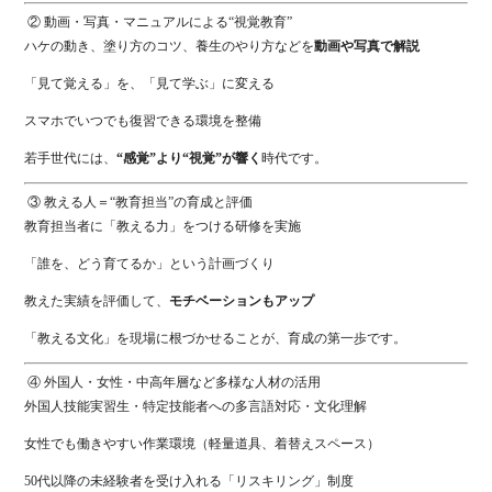
② 動画・写真・マニュアルによる“視覚教育”
ハケの動き、塗り方のコツ、養生のやり方などを
動画や写真で解説
「見て覚える」を、「見て学ぶ」に変える
スマホでいつでも復習できる環境を整備
若手世代には、
“感覚”より“視覚”が響く
時代です。
③ 教える人＝“教育担当”の育成と評価
教育担当者に「教える力」をつける研修を実施
「誰を、どう育てるか」という計画づくり
教えた実績を評価して、
モチベーションもアップ
「教える文化」を現場に根づかせることが、育成の第一歩です。
④ 外国人・女性・中高年層など多様な人材の活用
外国人技能実習生・特定技能者への多言語対応・文化理解
女性でも働きやすい作業環境（軽量道具、着替えスペース）
50代以降の未経験者を受け入れる「リスキリング」制度