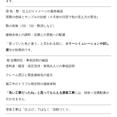
ます。
⑨ 色・艶・仕上がりイメージの最終確認
実際の色味とサンプルの比較（※天候や日照で色の見え方が変化）
艶の有無（3分・5分・艶消しなど）
建物全体との調和・近隣との景観への配慮
「思っていた色と違う」と言われる前に、
カラーシミュレーションや試し
塗り
が効果的です。
⑩ 近隣対応・事前説明の確認
塗料臭・騒音・高圧洗浄・車両出入りの事前説明
クレーム窓口と緊急連絡先の提示
施工中のトラブル発生時の連絡体制
「良い工事だったね」と思ってもらえる塗装工事
には、技術＋近隣配慮が
欠かせません。
塗装工事は「仕上げ」ではなく「信頼づくり」