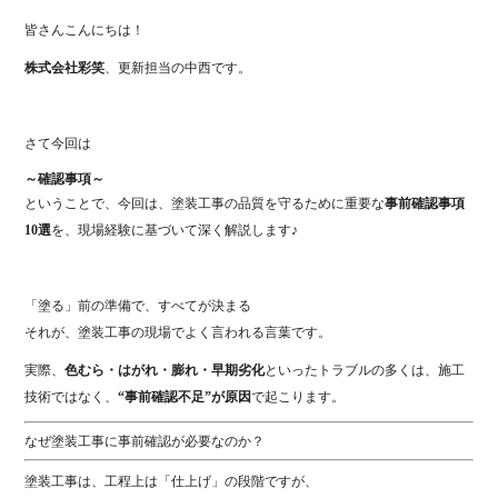
皆さんこんにちは！
株式会社彩笑
、更新担当の中西です。
さて今回は
～確認事項～
ということで、今回は、塗装工事の品質を守るために重要な
事前確認事項
10選
を、現場経験に基づいて深く解説します♪
「塗る」前の準備で、すべてが決まる
それが、塗装工事の現場でよく言われる言葉です。
実際、
色むら・はがれ・膨れ・早期劣化
といったトラブルの多くは、施工
技術ではなく、
“事前確認不足”が原因
で起こります。
なぜ塗装工事に事前確認が必要なのか？
塗装工事は、工程上は「仕上げ」の段階ですが、