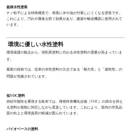
超疎水性塗装
ナノ粒子による特殊構造で、表面に水や油が付着しにくくなる塗装です。
これにより、汚れや腐食を防ぐ効果があり、建築や輸送機器に使用されて
います。
環境に優しい水性塗料
環境保護の観点から、溶剤系塗料に代わる水性塗料の需要が高まっていま
す。
最新の技術では、従来の水性塗料の欠点である「耐久性」と「速乾性」の
問題が克服されています。
低VOC塗料
持続可能性を重視する欧米では、揮発性有機化合物（VOC）の排出を抑え
る塗料が規制に対応しながら普及しています。これにより、室内の空気品
質の向上と環境負荷の軽減が図られています。
バイオベースの塗料