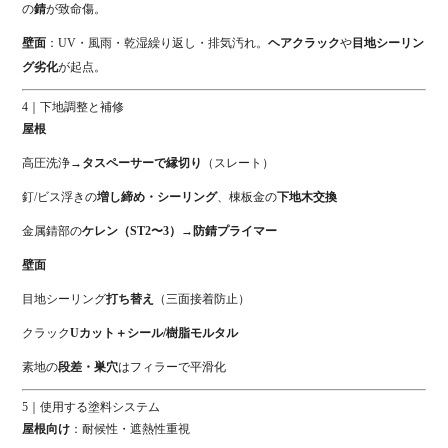
の
錆
が致命傷。
壁面
：UV・風雨・乾湿繰り返し・排気汚れ。
ヘアクラック
や
目地シーリン
グ劣化
が起点。
4｜下地調整と補修
屋根
高圧洗浄→
タスペーサーで縁切り
（スレート）
釘/ビス浮きの
増し締め・シーリング
、棟板金の
下地木交換
金属錆部の
ケレン（ST2〜3）→防錆プライマー
壁面
目地シーリング
打ち替え
（三面接着防止）
クラック
Uカット＋シール/樹脂モルタル
素地の
段差・巣穴
はフィラーで平滑化
5｜使用する塗料システム
屋根向け
：耐候性・遮熱性重視