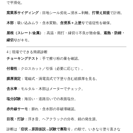
で平滑化。
窯業系サイディング
：目地シール劣化→浸水→剥離。
打替え前提
で計画。
木部
：吸い込みムラ・含水変動。
含浸系＋上塗り
で追従性を確保。
屋根（スレート/金属）
：高温・雨打・縁切り不良が致命傷。
遮熱・防錆・
縁切り
がキモ。
4｜現場でできる簡易診断
チョーキングテスト
：手で擦り粉の量を確認。
付着性
：クロスカット／引張（必要に応じて）。
膜厚測定
：電磁式・渦電流式で下塗り含む総膜厚を見る。
含水率
：モルタル・木部はメーターでチェック。
塩分試験
：海沿い・道路沿いでの表面塩分。
赤外線サーモ
：膨れ・含水部の非破壊確認。
目視・打診
：浮き音、ヘアクラックの分布、錆の発生源。
診断は「
症状→原因仮説→試験で裏取り
」の順で。いきなり塗り直さな