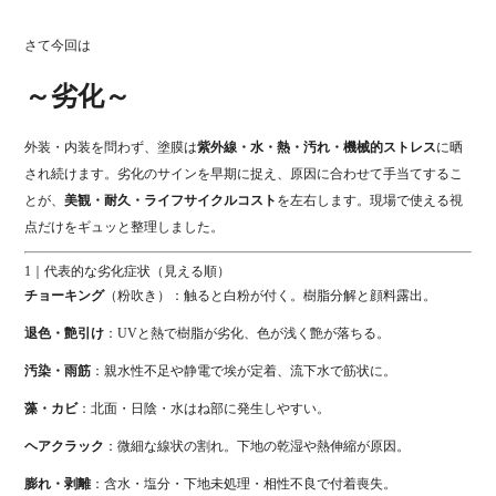
さて今回は
～劣化～
外装・内装を問わず、塗膜は
紫外線・水・熱・汚れ・機械的ストレス
に晒
され続けます。劣化のサインを早期に捉え、原因に合わせて手当てするこ
とが、
美観・耐久・ライフサイクルコスト
を左右します。現場で使える視
点だけをギュッと整理しました。
1｜代表的な劣化症状（見える順）
チョーキング
（粉吹き）：触ると白粉が付く。樹脂分解と顔料露出。
退色・艶引け
：UVと熱で樹脂が劣化、色が浅く艶が落ちる。
汚染・雨筋
：親水性不足や静電で埃が定着、流下水で筋状に。
藻・カビ
：北面・日陰・水はね部に発生しやすい。
ヘアクラック
：微細な線状の割れ。下地の乾湿や熱伸縮が原因。
膨れ・剥離
：含水・塩分・下地未処理・相性不良で付着喪失。