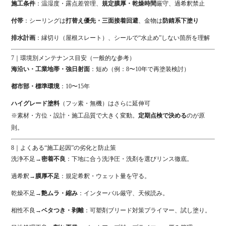
施工条件
：温湿度・露点差管理、
規定膜厚・乾燥時間
厳守、過希釈禁止
付帯
：シーリングは
打替え優先・三面接着回避
、金物は
防錆系下塗り
排水計画
：縁切り（屋根スレート）、シールで“水止め”しない箇所を理解
7｜環境別メンテナンス目安（一般的な参考）
海沿い・工業地帯・強日射面
：短め（例：8〜10年で再塗装検討）
都市部・標準環境
：10〜15年
ハイグレード塗料
（フッ素・無機）はさらに延伸可
※素材・方位・設計・施工品質で大きく変動。
定期点検で決める
のが原
則。
8｜よくある“施工起因”の劣化と防止策
洗浄不足→
密着不良
：下地に合う洗浄圧・洗剤を選びリンス徹底。
過希釈→
膜厚不足
：規定希釈・ウェット量を守る。
乾燥不足→
艶ムラ・縮み
：インターバル厳守、天候読み。
相性不良→
ベタつき・剥離
：可塑剤ブリード対策プライマー、試し塗り。