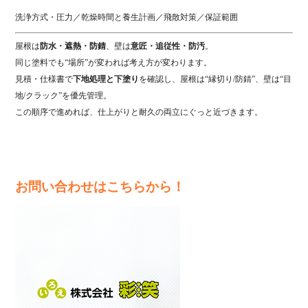
洗浄方式・圧力／乾燥時間と養生計画／飛散対策／保証範囲
屋根は
防水・遮熱・防錆
、壁は
意匠・追従性・防汚
。
同じ塗料でも“場所”が変われば考え方が変わります。
見積・仕様書で
下地処理と下塗り
を確認し、屋根は“縁切り/防錆”、壁は“目
地/クラック”を優先管理。
この順序で進めれば、仕上がりと耐久の両立にぐっと近づきます。
お問い合わせはこちらから！