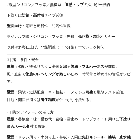
2液型シリコン／フッ素／無機系、
遮熱トップ
の採用が一般的
下塗りは
防錆・高付着
タイプ必須
壁面向け
：意匠と追従性・防汚性重視
ラジカル制御・シリコン・フッ素・無機、
低汚染・親水
クリヤー
吹付や多彩仕上げ、**艶調整（3〜5分艶）**でムラを抑制
6｜施工条件・安全
屋根
：勾配・墜落リスク→
全面足場＋親綱・フルハーネス
が前提。
風・直射で
塗膜のレベリングが難しい
ため、時間帯と希釈率の管理がシビ
ア。
壁面
：飛散・近隣配慮（車・植栽）→
メッシュ養生
と飛散テスト必須。
目地・開口部周りは
養生精度
が仕上がりを決める。
7｜防水ディテールの考え方
屋根
：谷板金・棟・重ね代・役物（雪止め・トップライト）周りに
下塗り
適合/シール相性
を確認。
壁面
：サッシ周り・水切り上・幕板・入隅は
先打ちシール→塗装→止水確