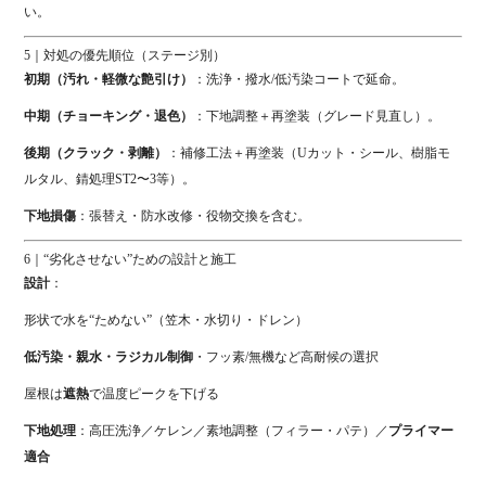
い。
5｜対処の優先順位（ステージ別）
初期（汚れ・軽微な艶引け）
：洗浄・撥水/低汚染コートで延命。
中期（チョーキング・退色）
：下地調整＋再塗装（グレード見直し）。
後期（クラック・剥離）
：補修工法＋再塗装（Uカット・シール、樹脂モ
ルタル、錆処理ST2〜3等）。
下地損傷
：張替え・防水改修・役物交換を含む。
6｜“劣化させない”ための設計と施工
設計
：
形状で水を“ためない”（笠木・水切り・ドレン）
低汚染・親水・ラジカル制御
・フッ素/無機など高耐候の選択
屋根は
遮熱
で温度ピークを下げる
下地処理
：高圧洗浄／ケレン／素地調整（フィラー・パテ）／
プライマー
適合