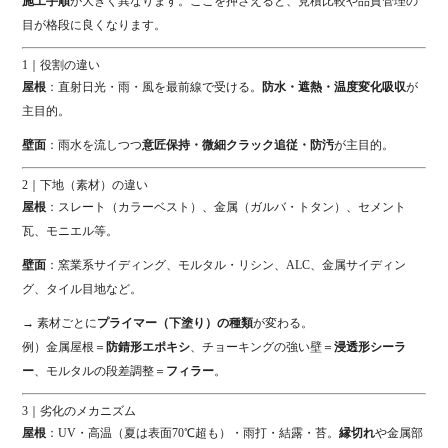
施工手順
が大きく異なります。ここを押さえると、見積比較や品質管理の
目が格段に良くなります。
1｜役割の違い
屋根
：直射日光・雨・風を最前線で受ける。
防水・遮熱・温度変化吸収
が
主目的。
壁面
：雨水を流しつつ
意匠保持・微細クラック追従・防汚
が主目的。
2｜下地（素材）の違い
屋根
：スレート（カラーベスト）、金属（ガルバ・トタン）、セメント
瓦、モニエル等。
壁面
：窯業系サイディング、モルタル・リシン、ALC、金属サイディン
グ、タイル目地など。
→ 素材ごとに
プライマー（下塗り）の種類
が変わる。
例）金属屋根＝
防錆形エポキシ
、チョーキングの強い壁＝
浸透形シーラ
ー
、モルタルの段差調整＝
フィラー
。
3｜劣化のメカニズム
屋根
：UV・高温（夏は表面70℃超も）・雨打・結露・苔。
縁切れ
や金属部