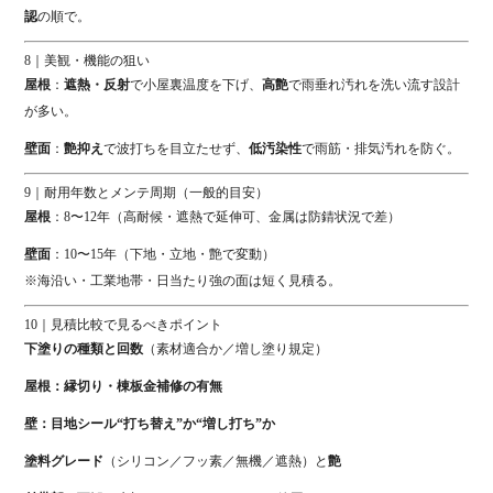
認
の順で。
8｜美観・機能の狙い
屋根
：
遮熱・反射
で小屋裏温度を下げ、
高艶
で雨垂れ汚れを洗い流す設計
が多い。
壁面
：
艶抑え
で波打ちを目立たせず、
低汚染性
で雨筋・排気汚れを防ぐ。
9｜耐用年数とメンテ周期（一般的目安）
屋根
：8〜12年（高耐候・遮熱で延伸可、金属は防錆状況で差）
壁面
：10〜15年（下地・立地・艶で変動）
※海沿い・工業地帯・日当たり強の面は短く見積る。
10｜見積比較で見るべきポイント
下塗りの種類と回数
（素材適合か／増し塗り規定）
屋根：縁切り・棟板金補修の有無
壁：目地シール“打ち替え”か“増し打ち”か
塗料グレード
（シリコン／フッ素／無機／遮熱）と
艶