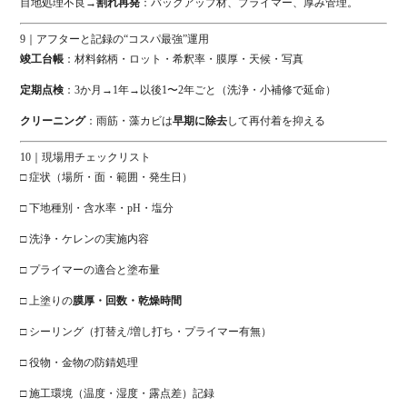
目地処理不良→
割れ再発
：バックアップ材、プライマー、厚み管理。
9｜アフターと記録の“コスパ最強”運用
竣工台帳
：材料銘柄・ロット・希釈率・膜厚・天候・写真
定期点検
：3か月→1年→以後1〜2年ごと（洗浄・小補修で延命）
クリーニング
：雨筋・藻カビは
早期に除去
して再付着を抑える
10｜現場用チェックリスト
□ 症状（場所・面・範囲・発生日）
□ 下地種別・含水率・pH・塩分
□ 洗浄・ケレンの実施内容
□ プライマーの適合と塗布量
□ 上塗りの
膜厚・回数・乾燥時間
□ シーリング（打替え/増し打ち・プライマー有無）
□ 役物・金物の防錆処理
□ 施工環境（温度・湿度・露点差）記録