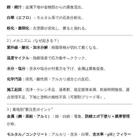
錆・錆汁
：金属下地や金物部からの腐食流出。
白華（エフロ）
：モルタル系での石灰分析出。
粉化・脆弱化
：古塗膜が劣化し、擦ると崩れる。
2｜メカニズム（なぜ起きる？）
紫外線・酸化・加水分解
：樹脂骨格が切れて脆くなる。
温度サイクル
：熱膨張差で応力集中→クラック。
水分・塩分
：含水や塩分が付着力を下げ、金属は腐食促進。
化学汚染
：排気・酸性雨・アルカリ成分との反応。
施工起因
：洗浄・ケレン不足、過希釈、規定膜厚未満、乾燥時間無視、露
点管理不足、下地と塗料の相性不良（可塑剤ブリード等）。
3｜素地別“要注意ポイント”
金属（鋼・亜鉛・アルミ）
：錆・白錆・電食。
防錆エポ下塗り＋膜厚管理
が命。
モルタル／コンクリート
：アルカリ・含水・白華。
含水率・pH
と
フィラー