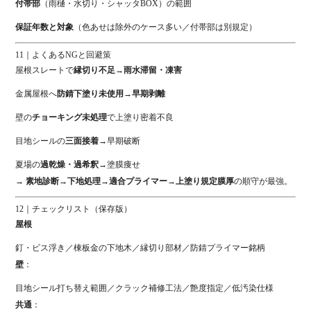
付帯部
（雨樋・水切り・シャッタBOX）の範囲
保証年数と対象
（色あせは除外のケース多い／付帯部は別規定）
11｜よくあるNGと回避策
屋根スレートで
縁切り不足→雨水滞留・凍害
金属屋根へ
防錆下塗り未使用→早期剥離
壁の
チョーキング未処理
で上塗り密着不良
目地シールの
三面接着
→早期破断
夏場の
過乾燥・過希釈
→塗膜痩せ
→
素地診断→下地処理→適合プライマー→上塗り規定膜厚
の順守が最強。
12｜チェックリスト（保存版）
屋根
釘・ビス浮き／棟板金の下地木／縁切り部材／防錆プライマー銘柄
壁
：
目地シール打ち替え範囲／クラック補修工法／艶度指定／低汚染仕様
共通
：