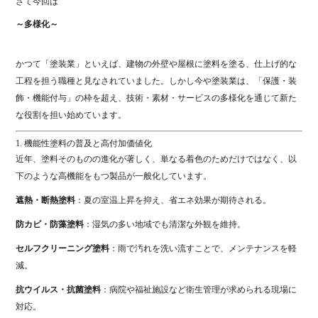
さて今回は
～多様化～
かつて「塗装業」といえば、建物の外壁や屋根に塗料を塗る、仕上げ的な
工程を担う職種と見なされていました。しかし今や塗装業は、「保護・装
飾・機能付与」の枠を超え、技術・素材・サービスの多様化を通じて新た
な役割を担い始めています。
1. 機能性塗料の普及と高付加価値化
近年、塗料そのものの進化が著しく、単なる着色のためだけではなく、以
下のような高機能をもつ製品が一般化しています。
遮熱・断熱塗料
：夏の室温上昇を抑え、省エネ効果が期待される。
防カビ・防藻塗料
：湿気の多い地域でも清潔な外観を維持。
セルフクリーニング塗料
：雨で汚れを洗い流すことで、メンテナンスを軽
減。
抗ウイルス・抗菌塗料
：病院や福祉施設など衛生管理が求められる現場に
対応。