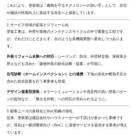
これにより、塗装業は「建物を守るテクノロジーの担い手」として、住宅
や施設の性能向上に直結する存在へと成長しています。
2. サービス領域の拡張とリフォーム化
塗装工事は、外壁や屋根のメンテナンスサイクルの中で重要な工程です
が、それだけにとどまらず、次のような多機能業態へ変化しつつありま
す。
外装リフォーム全般への対応
：シーリング、防水、外壁材交換、屋根葺き
替えなども含めた「建物外装の総合診断・提案」が可能に。
住宅診断（ホームインスペクション）との連携
：下地の劣化や断熱不足を
含めた総合提案を行う事業者も登場。
デザイン提案型塗装
：カラーシミュレーションや意匠性の高い塗装パター
ンの提供など、「魅せる外観」への対応が求められるように。
3. 顧客ニーズの多様化とBtoC戦略の強化
従来、塗装業は建設会社やハウスメーカーの下請けが多かった業種です
が、現在は一般消費者向け（BtoC）に直接サービスを提供する業者が増え
ています。