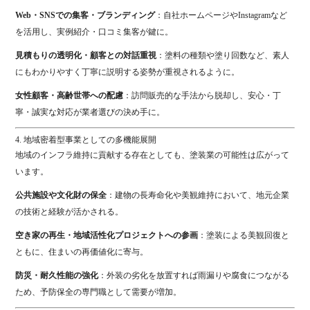
Web・SNSでの集客・ブランディング
：自社ホームページやInstagramなど
を活用し、実例紹介・口コミ集客が鍵に。
見積もりの透明化・顧客との対話重視
：塗料の種類や塗り回数など、素人
にもわかりやすく丁寧に説明する姿勢が重視されるように。
女性顧客・高齢世帯への配慮
：訪問販売的な手法から脱却し、安心・丁
寧・誠実な対応が業者選びの決め手に。
4. 地域密着型事業としての多機能展開
地域のインフラ維持に貢献する存在としても、塗装業の可能性は広がって
います。
公共施設や文化財の保全
：建物の長寿命化や美観維持において、地元企業
の技術と経験が活かされる。
空き家の再生・地域活性化プロジェクトへの参画
：塗装による美観回復と
ともに、住まいの再価値化に寄与。
防災・耐久性能の強化
：外装の劣化を放置すれば雨漏りや腐食につながる
ため、予防保全の専門職として需要が増加。