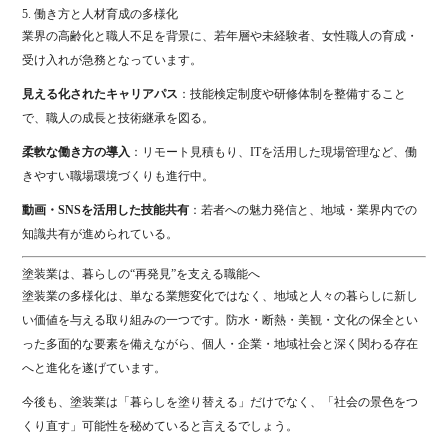
5. 働き方と人材育成の多様化
業界の高齢化と職人不足を背景に、若年層や未経験者、女性職人の育成・
受け入れが急務となっています。
見える化されたキャリアパス
：技能検定制度や研修体制を整備すること
で、職人の成長と技術継承を図る。
柔軟な働き方の導入
：リモート見積もり、ITを活用した現場管理など、働
きやすい職場環境づくりも進行中。
動画・SNSを活用した技能共有
：若者への魅力発信と、地域・業界内での
知識共有が進められている。
塗装業は、暮らしの“再発見”を支える職能へ
塗装業の多様化は、単なる業態変化ではなく、地域と人々の暮らしに新し
い価値を与える取り組みの一つです。防水・断熱・美観・文化の保全とい
った多面的な要素を備えながら、個人・企業・地域社会と深く関わる存在
へと進化を遂げています。
今後も、塗装業は「暮らしを塗り替える」だけでなく、「社会の景色をつ
くり直す」可能性を秘めていると言えるでしょう。