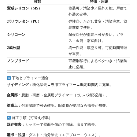
種類
特徴・用途
変成シリコン（MS）
塗装可／汚染少／屋外万能。戸建て
外装の定番。
ポリウレタン（PU）
弾性◎。ただし黄変・汚染注意。塗
装前提で使用。
シリコーン
耐候◎だが塗装不可が多い。ガラ
ス・金属・浴室向け。
2成分型
均一性能・厚塗り可。可使時間管理
が重要。
ノンブリード
可塑剤移行によるベタつき・汚染防
止に必須。
下地とプライマー適合
サイディング
：粉化除去→専用プライマー→既定時間内に充填。
金属部
：脱脂→研磨→金属用プライマー（ガルバ対応必須）。
塗膜上
：付着試験で可否確認。旧塗膜が脆弱なら撤去が無難。
施工手順（打替え標準）
既存撤去
：カッターで壁面を傷めず切除。底まで除去。
清掃・脱脂
：ダスト・油分除去（エアブロー＋ウエス）。