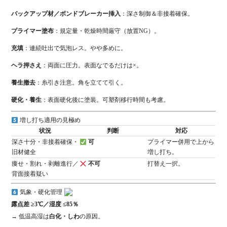
バックアップ材／ボンドブレーカー挿入
：深さ制御＆非接着確保。
プライマー塗布
：規定量・乾燥時間厳守（放置NG）。
充填
：連続吐出で気泡レス。やや多めに。
ヘラ押さえ
：両面に圧力。表面なでるだけは×。
養生撤去
：糸引き注意。角を立てて引く。
硬化・養生
：表面硬化後に塗装。可塑剤移行時間も考慮。
増し打ち適用の見極め
状況
判断
対応
深さ十分・非接着確保・
可
プライマー併用で上から
旧材健全
増し打ち。
痩せ・割れ・剥離進行／
不可
打替え一択。
背面接着疑い
気象・硬化管理
露点差 ≥3℃／湿度 ≤85％
→ 低温高湿は
白化・しわ
の原因。