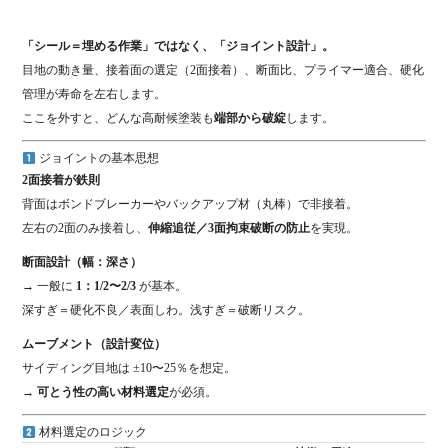
「シール＝埋める作業」ではなく、「ジョイント設計」。
目地の動き量、接着面の選定（2面接着）、断面比、プライマー適合、硬化
管理が寿命を左右します。
ここを外すと、どんな高耐候塗装も
端部から破綻
します。
ジョイントの基本思想
2面接着が鉄則
背面はボンドブレーカーやバックアップ材（丸棒）で非接着。
左右の2面のみ接着し、
伸縮追従／3面拘束破断の防止
を実現。
断面設計（幅：深さ）
→ 一般に
1：1/2〜2/3
が基本。
深すぎ＝硬化不良／表面しわ。浅すぎ＝破断リスク。
ムーブメント（設計変位）
サイディング目地は ±10〜25％を想定。
→
可とう性の高い材料選定
が必須。
材料選定のロジック