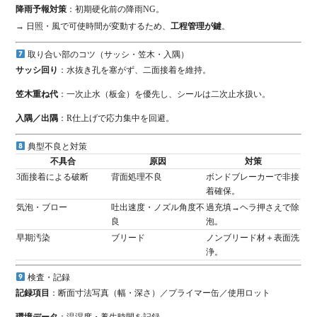
降雨予報対策
：初期硬化前の降雨NG。
→ 日照・風で可使時間が変動するため、
工程管理が鍵
。
取り合い部のコツ（サッシ・笠木・入隅）
サッシ回り
：水抜き孔を塞がず、二面接着を維持。
笠木重ね代
：一次止水（板金）を優先し、シールは二次止水扱い。
入隅／出隅
：R仕上げで応力集中を回避。
典型不良と対策
不具合
原因
対策
3面接着による破断
背面処理不良
ボンドブレーカーで非接
着確保。
気泡・ブロー
吐出速度・ノズル角度不
過充填→ヘラ押さえで除
良
泡。
早期汚染
ブリード
ノンブリード材＋表面洗
浄。
検査・記録
記録項目
：断面寸法写真（幅・深さ）／プライマー缶／使用ロット
環境データ
：温湿度・養生時間を記録