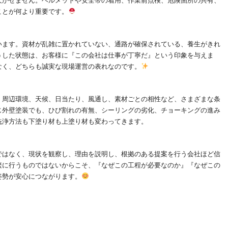
欠かせません。ヘルメットや安全帯の着用、作業前点検、危険箇所の共有、
ことが何より重要です。
います。資材が乱雑に置かれていない、通路が確保されている、養生がきれ
うした状態は、お客様に『この会社は仕事が丁寧だ』という印象を与えま
なく、どちらも誠実な現場運営の表れなのです。
、周辺環境、天候、日当たり、風通し、素材ごとの相性など、さまざまな条
じ外壁塗装でも、ひび割れの有無、シーリングの劣化、チョーキングの進み
洗浄方法も下塗り材も上塗り材も変わってきます。
ではなく、現状を観察し、理由を説明し、根拠のある提案を行う会社ほど信
繁に行うものではないからこそ、『なぜこの工程が必要なのか』『なぜこの
姿勢が安心につながります。