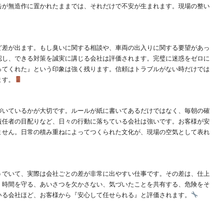
缶が無造作に置かれたままでは、それだけで不安が生まれます。現場の整い
ど差が出ます。もし臭いに関する相談や、車両の出入りに関する要望があっ
認し、できる対策を誠実に講じる会社は評価されます。完璧に迷惑をゼロに
ってくれた』という印象は強く残ります。信頼はトラブルがない時だけでは
ます。
づいているかが大切です。ルールが紙に書いてあるだけではなく、毎朝の確
責任者の目配りなど、日々の行動に落ちている会社は強いです。お客様が安
ません。日常の積み重ねによってつくられた文化が、現場の空気として表れ
うでいて、実際は会社ごとの差が非常に出やすい仕事です。その差は、仕上
。時間を守る、あいさつを欠かさない、気づいたことを共有する、危険をそ
いる会社ほど、お客様から『安心して任せられる』と評価されます。