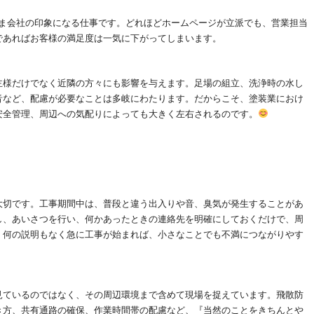
ま会社の印象になる仕事です。どれほどホームページが立派でも、営業担当
であればお客様の満足度は一気に下がってしまいます。
主様だけでなく近隣の方々にも影響を与えます。足場の組立、洗浄時の水し
音など、配慮が必要なことは多岐にわたります。だからこそ、塗装業におけ
安全管理、周辺への気配りによっても大きく左右されるのです。
大切です。工事期間中は、普段と違う出入りや音、臭気が発生することがあ
し、あいさつを行い、何かあったときの連絡先を明確にしておくだけで、周
、何の説明もなく急に工事が始まれば、小さなことでも不満につながりやす
見ているのではなく、その周辺環境まで含めて現場を捉えています。飛散防
き方、共有通路の確保、作業時間帯の配慮など、『当然のことをきちんとや