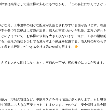
の評価は結果として施主様の安心にもつながり、『この会社に頼んでよかっ
やかな分、工事途中の細かな配慮が見落とされやすい側面があります。養生
が不十分で生活動線に支障が出る、職人の言葉づかいが乱暴、工程の遅れを
ことのようでいて、お客様の信頼を大きく損ないます。逆に、工事の開始前
する、生活の負担を少しでも減らすよう動線を配慮する、雨天時の対応も早
して考える行動』ができる会社は強い信頼を得ます。
うえでも大きな助けになります。事前の一声が、後の安心につながります。
の使用、溶剤の管理など、事故リスクを伴う場面が多くあります。もし現場
様や近隣にも大きな不安を与えてしまいます。そのため、安全管理は法令順