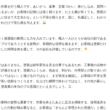
に作業を行う職人です。あいさつ、返事、言葉づかい、身だしなみ、質問へ
ふるまいが、お客様の記憶には強く残ります。たとえ腕が良くても、態度が
人に任せて大丈夫かな』という不安が残ります。逆に、礼儀正しく、わかり
それだけで安心感を与えます。
なく接遇面の教育にも力を入れています。職人一人ひとりが会社の顔である
てプロであろうとする姿勢が、長期的な信用を築きます。お客様は塗膜だけ
ごした時間全体を通して、その会社を評価しているのです。
ではありません。塗装は経年変化を見る仕事でもあるため、工事後の点検や
て評価されます。塗膜のふくらみ、色あせ、剥がれ、付帯部との取り合いの
せいではない』と逃げるのではなく、まず状況を確認し、お客様の不安を受
が長い信頼をつくります。仕上げた瞬間で終わりではなく、その先の暮らし
、塗装業の本当のプロ意識だといえるでしょう。
終業時の姿勢も重要です。作業を終えたあとに足元を掃除する、使用道具を
うした行動が積み重なると、お客様は『きちんと管理された現場だ』と感じ