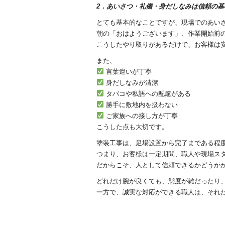
2．あいさつ・礼儀・身だしなみは信頼の基
とても基本的なことですが、現場でのあい
朝の「おはようございます」、作業開始前
こうしたやり取りがあるだけで、お客様は
また、
言葉遣いが丁寧
身だしなみが清潔
タバコや私語への配慮がある
勝手に敷地内を扱わない
ご家族への接し方が丁寧
こうした点も大切です。
塗装工事は、足場設置から完了まである程
つまり、お客様は一定期間、職人や現場ス
だからこそ、人として信頼できるかどうか
どれだけ腕が良くても、態度が雑だったり
一方で、誠実な対応ができる職人は、それ