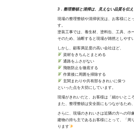
3．整理整頓と清掃は、見えない品質を伝え
現場の整理整頓や清掃状況は、お客様にと
す。
塗装工事では、養生材、塗料缶、工具、ホ
そのため、油断すると現場が雑然としやす
しかし、顧客満足度の高い会社ほど、
資材をきちんとまとめる
通路をふさがない
飛散防止を徹底する
作業後に周囲を掃除する
玄関まわりや共有部をきれいに保つ
といった点を大切にしています。
現場がきれいだと、お客様は「細かいとこ
また、整理整頓は安全面にもつながるため
さらに、現場のきれいさは近隣の方への印
建物の持ち主であるお客様にとって、「周
ります